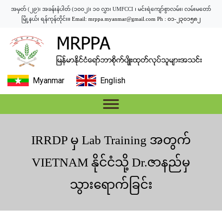
အမှတ် (၂၉)၊ အခန်းနံပါတ် (၁၀၀၂)၊ ၁၀ လွှာ၊ UMFCCI ၊ မင်းရဲကျော်စွာလမ်း၊ လမ်းမတော်
မြို့နယ်၊ ရန်ကုန်တိုင်း။
Email:
mrppa.myanmar@gmail.com
Ph : ၀၁-၂၃၀၁၅၈၂
Myanmar
English
IRRDP မှ Lab Training အတွက်
VIETNAM နိုင်ငံသို့ Dr.ဇာနည်မှ
သွားရောက်ခြင်း