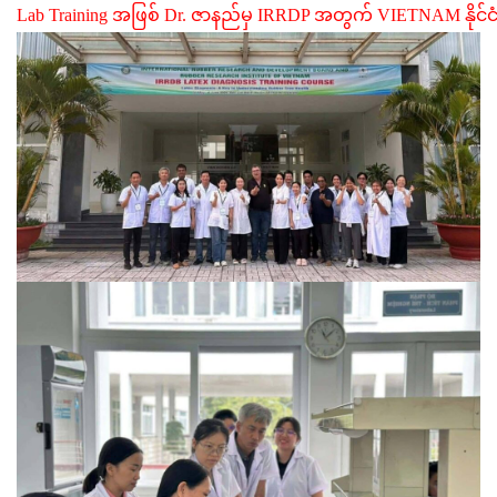
Lab Training အဖြစ် Dr. ဇာနည်မှ IRRDP အတွက် VIETNAM နိုင်ငံ