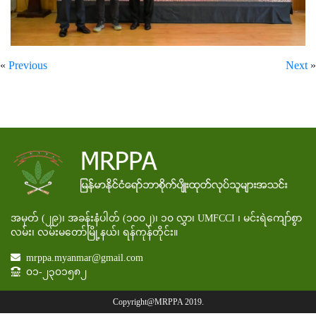
«
Previous
Next
»
အမှတ် (၂၉)၊ အခန်းနံပါတ် (၁၀၀၂)၊ ၁၀ လွှာ၊ UMFCCI ၊ မင်းရဲကျော်စွာ
လမ်း၊ လမ်းမတော်မြို့နယ်၊ ရန်ကုန်တိုင်း။
mrppa.myanmar@gmail.com
၀၁-၂၃၀၁၅၈၂
Copyright@MRPPA 2019.