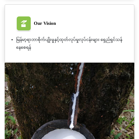
Our Vision
မြန်မာ့ရာဘာစိုက်ပျိုးမှုနှင့်ထုတ်လုပ်မှုလုပ်ငန်းများ ရှေည်ရှင်သန်
နေစေရန်