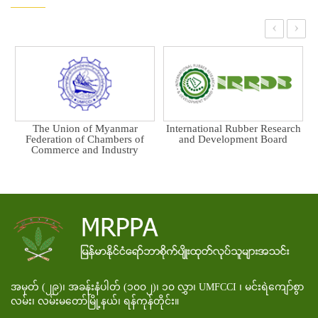
‹
›
The Union of Myanmar
International Rubber Research
Federation of Chambers of
and Development Board
Commerce and Industry
အမှတ် (၂၉)၊ အခန်းနံပါတ် (၁၀၀၂)၊ ၁၀ လွှာ၊ UMFCCI ၊ မင်းရဲကျော်စွာ
လမ်း၊ လမ်းမတော်မြို့နယ်၊ ရန်ကုန်တိုင်း။