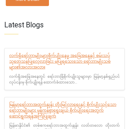
Latest Blogs
လက်ရှိရော်ဘာမျိုးများစိုက်ပျိုးနေမှု အခြေအနေနှင့် စမ်းသပ်
သုတေသနပြုလေ့လာခြင်း မပြုရသေးသော ရော်ဘာမျိုးသစ်
များ၏အလားအလာ။
လက်ရှိအခြေအနေတွင် ရော်ဘာခြံစိုက်ပျိုးသူများမှာ မြန်မာ့နှစ်ရှည်ပင်
လုပ်ငန်းမှ စိုက်ပျိုးရန် ထောက်ခံထားသော...
မြန်မာ့ရော်ဘာအထွက်နှုန်း တိုးမြင့်လာရေးနှင့် စိုက်ပျိုးသင့်သော
ရော်ဘာမျိုးများ မှန်ကန်စွာရွေးချယ် စိုက်ပျိုးရေးအတွက်
ဆောင်ရွက်ရန်အကြံပြုချက်
မြန်မာနိုင်ငံ၏ တစ်ဧကရော်ဘာအထွက်နှုန်း လတ်တလော တိုးတက်