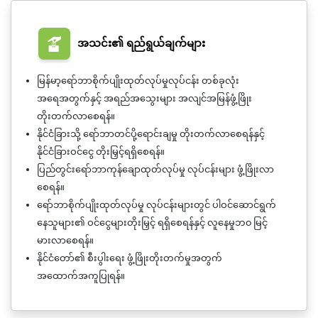
အသင်း၏ ရည်ရွယ်ချက်များ
မြန်မာ့ရော်ဘာစိုက်ပျိုးထုတ်လုပ်မှုလုပ်ငန်း တစ်ခုလုံး
အရေအတွက်နှင့် အရည်အသွေးများ အလျင်အမြန်ဖွံ့ဖြိုး
တိုးတက်လာစေရန်။
နိုင်ငံခြားသို့ ရော်ဘာတင်ပို့ရောင်းချမှု တိုးတက်လာစေရန်နှင့်
နိုင်ငံခြားဝင်ငွေ တိုးမြှင့်ရရှိစေရန်။
ပြည်တွင်းရော်ဘာကုန်ချောထုတ်လုပ်မှု လုပ်ငန်းများ ဖွံ့ဖြိုးလာ
စေရန်။
ရော်ဘာစိုက်ပျိုးထုတ်လုပ်မှု လုပ်ငန်းများတွင် ပါဝင်ဆောင်ရွက်
နေသူများ၏ ဝင်ငွေများတိုးမြှင့် ရရှိစေရန်နှင့် လူနေမှုဘ၀ မြင့်
မားလာစေရန်။
နိုင်ငံတော်၏ စီးပွါးရေး ဖွံ့ဖြိုးတိုးတက်မှုအတွက်
အထောက်အကူပြုရန်။