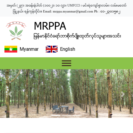
အမှတ် (၂၉)၊ အခန်းနံပါတ် (၁၀၀၂)၊ ၁၀ လွှာ၊ UMFCCI ၊ မင်းရဲကျော်စွာလမ်း၊ လမ်းမတော်
မြို့နယ်၊ ရန်ကုန်တိုင်း။
Email:
mrppa.myanmar@gmail.com
Ph : ၀၁-၂၃၀၁၅၈၂
Myanmar
English
Previous
Next