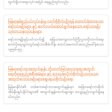
ထွက်ရှိလာရေး၊၎င်းအပြင် ရေရှည်တွင်လည်း...
မြန်မာ့နှစ်ရှည်ပင်လုပ်ငန်းမှ လက်ရှိစိုက်ပျိုးရန် ထောက်ခံထားသော
ရော်ဘာမျိုးများ နှင့် ဆက်လက်ဆောင်ရွက်နေသော ရော်ဘာမျိုး
သုတေသနလုပ်ငန်းများ
ရော်ဘာမျိုးနှင့်ပတ်သက်၍ မြေယာကျေးလက်ကြီးပွားတိုးတက်ရေး
ကော်ပိုရေးရှင်းတွင်ရော်ဘာစီမံကိန်း စတင်အကောင်အထည်ဖေါ်ခဲ့သော
၁၉၅၆-၅၇...
မြန်မာ့ရော်ဘာအထွက်နှုန်း တိုးတက်မြင့်မားလာရေးအတွက်
ရေတိုရေရှည်အစီအမံများ နှင့် ဒေသအလိုက်စိုက်ပျိုးသင့်သော
အထွက်ကောင်းမျိုးများရွေးချယ်စိုက်ပျိုးရေး
မြန်မာနိုင်ငံ၏ တစ်ဧကရော်ဘာအထွက်နှုန်းမှာ အခြားရော်ဘာစိုက်
အိမ်နီးချင်းနိုင်ငံများ၏ အထွက်နှုန်းထက်များစွာ လျော့နည်းလျက်ရှိနေ
ပါသည်။...