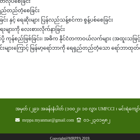
လုပ်စေခြင်း
ေရှည်တည်တံ့စေခြင်း
ခြင်း နှင့် ရေဆိုးများ ပြန်လည်သန့်စင်ကာ စွန့်ပစ်စေခြင်း
ေးများကို လေးစားလိုက်နာခြင်း
င်ပို့ ကုန်စည်ဖြစ်ခြင်း၊ အဓိက နိုင်ငံတကာဝယ်လက်များ (အထူးသဖြင
်းများကြောင့် မြန်မာ့ရော်ဘာကို ရေရှည်တည်တံ့သော ရော်ဘာထုတ်လုပ
အမှတ် (၂၉)၊ အခန်းနံပါတ် (၁၀၀၂)၊ ၁၀ လွှာ၊ UMFCCI ၊ မင်းရဲကျော်စွ
mrppa.myanmar@gmail.com
၀၁-၂၃၀၁၅၈၂
Copyright@MRPPA 2019.