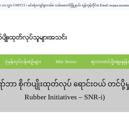
၁၀ လွှာ၊ UMFCCI ၊ မင်းရဲကျော်စွာလမ်း၊ လမ်းမတော်မြို့နယ်၊ ရန်ကုန်တိုင်း။
Email:
mrppa.myanm
ပုံမှန်လုပ်ငန်းစဉ်များ
Mile Stones
ရာဘာတင်ပို့ဈေးနှုန်း
ိုက်ပျိုးထုတ်လုပ် ရောင်းဝယ် တင်ပို့မှု
Rubber Initiatives – SNR-i)