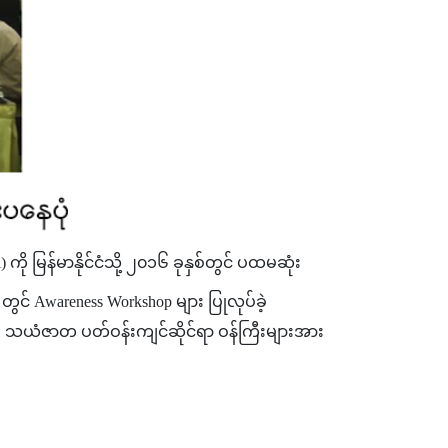
မြန်မာနိုင်ငံသို့ ၂၀၁၆ ခုနှစ်တွင် ပထမဆုံး
 တွင် Awareness Workshop များ ပြုလုပ်ခဲ့
ုးရေး၊ သယံဇာတ ပတ်ဝန်းကျင်ဆိုင်ရာ ဝန်ကြီးများအား