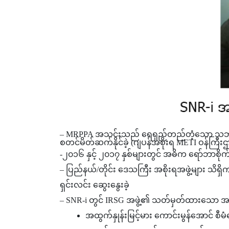
– MRPPA အသင်းသည် ရေရှည်တည်တံ့သော သဘာ၀ ရော်ဘာ
စတင်မိတ်ဆက်နိုင်ခဲ့ (ဂျပန်အစိုးရ METI ဝန်ကြီ
-၂၀၁၆ နှင့် ၂၀၁၇ နှစ်များတွင် အဓိက ရော်ဘာစိုက် ပ
– ပြည်နယ်/တိုင်း ဒေသကြီး အစိုးရအဖွဲ့များ သိရှိက
ရှင်းလင်း ဆွေးနွေးခဲ့
– SNR-i တွင် IRSG အဖွဲ့၏ သတ်မှတ်ထားသော အဓိက
အထွက်နှုန်းမြင့်မား ကောင်းမွန်အောင် စီမ