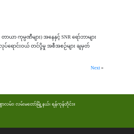
့် တာယာ ကုမ္ပဏီများ) အနေနှင့် SNR ရော်ဘာများ
်ရောင်းဝယ် တင်ပို့မှု အစီအစဉ်များ ချမှတ်
Next
»
ာလမ်း၊ လမ်းမတော်မြို့နယ်၊ ရန်ကုန်တိုင်း။