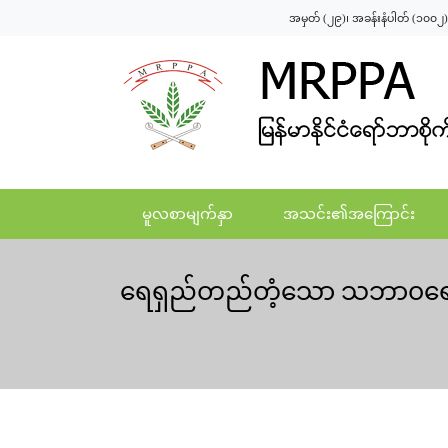
အမှတ် (၂၉)၊ အခန်းနံပါတ် (၁၀၀၂)၊ 
မူလစာမျက်နှာ
အသင်း၏အကြောင်း
ရေရှည်တည်တံ့သော သဘာ၀ရော်ဘာ စ