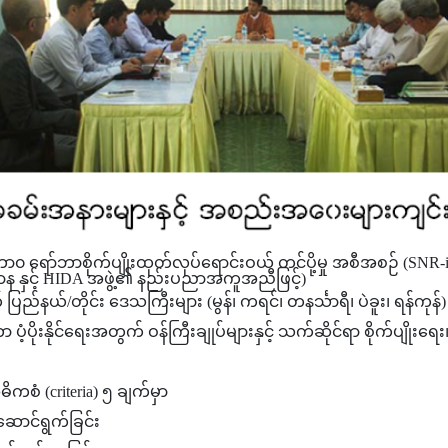
စိုက်ပျိုးထုတ်လုပ်ရောင်းဝယ် တင်ပို့မှု အစီအစဉ် (SNR-i) ကို 
းဌာန နှင့် HIDA အဖွဲ့၏ နည်းပညာအကူအညီဖြင့်)
ြည်နယ်/တိုင်း ဒေသကြီးများ (မွန်၊ ကရင်၊ တနင်္သာရီ၊ ပဲခူး၊ ရန်ကုန်)
ာ ပံ့ပိုးနိုင်ရေးအတွက် ဝန်ကြီးချုပ်များနှင့် သက်ဆိုင်ရာ စိုက်ပျိ
စံ (criteria) ၅ ချက်မှာ
ံဆောင်ရွက်ခြင်း