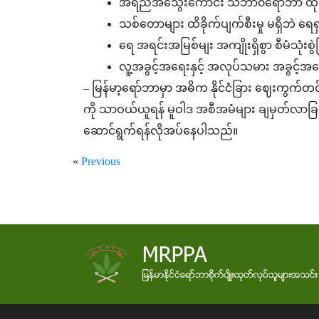
အရည်အသွေးကောင်း သဘာ၀ရော်ဘာ ထုတ်
သစ်တောများ ထိခိုက်ပျက်စီးမှု မရှိဘဲ ရ
ရေ အရင်းအမြစ်မျး အကျိုးရှိစွာ စီမံသုံးစွဲ
လူ့အခွင့်အရေးနှင့် အလုပ်သမား အခွင့်အရ
– မြန်မာ့ရော်ဘာမှာ အဓိက နိုင်ငံခြား ဈေးကွက်တ
ကို သာဝယ်ယူရန် မူဝါဒ အစီအမံများ ချမှတ်လာခြင
ဆောင်ရွက်ရန်လိုအပ်နေပါသည်။
«
Previous